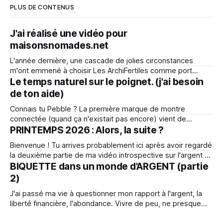
PLUS DE CONTENUS
J'ai réalisé une vidéo pour
maisonsnomades.net
L'année dernière, une cascade de jolies circonstances
m'ont emmené à choisir Les ArchiFertiles comme port
d'attache pour continuer mon aventure d'invention de
Le temps naturel sur le poignet. (j'ai besoin
maison démontable. Yves et Sandra ont initié ce lieu de vie
de ton aide)
et d'expérimentation autour de l'habitat
Connais tu Pebble ? La première marque de montre
connectée (quand ça n'existait pas encore) vient de
ressusciter. Ils font des montres très minimalistes
PRINTEMPS 2026 : Alors, la suite ?
technologiquement, ce qui fait par exemple que la batterie
Bienvenue ! Tu arrives probablement ici après avoir regardé
dure au moins deux semaines (au lieu de 1 jour sur les
la deuxième partie de ma vidéo introspective sur l'argent et
autres). C'est
l'abondance. J'espère que cette portion de mon histoire
BIQUETTE dans un monde d'ARGENT (partie
t'aura inspiré quelque chose d'utile. Si c'est ta première
2)
visite ici, sache
J'ai passé ma vie à questionner mon rapport à l'argent, la
liberté financière, l'abondance. Vivre de peu, ne presque
rien posséder m'a toujours rendu très léger. Sauf depuis