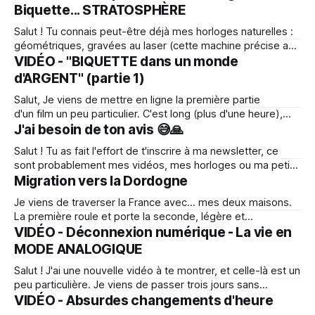
selon laquelle les idées ne nous appartiennent pas
Biquette... STRATOSPHÈRE
vraiment. Qu'elles flottent quelque part et cherchent des
Salut ! Tu connais peut-être déjà mes horloges naturelles :
géométriques, gravées au laser (cette machine précise au
dixième de millimètre). C'est chouette mais un peu trop
VIDÉO - "BIQUETTE dans un monde
prévisible parfois ! Jusqu'à maintenant 😁 Grâce à Isabelle,
d'ARGENT" (partie 1)
mon amie artiste qui peint de manière complètement
Salut, Je viens de mettre en ligne la première partie
intuitive, l'inattendu s'
d'un film un peu particulier. C'est long (plus d'une heure),
c'est personnel, et ça parle de liberté, d'abondance et.....
J'ai besoin de ton avis 😅🙏
d'argent. Voir le film (durée : 1h11) Pas de l&
Salut ! Tu as fait l'effort de t'inscrire à ma newsletter, ce
sont probablement mes vidéos, mes horloges ou ma petite
maison démontable qui t'ont donné l'impulsion de donner
Migration vers la Dordogne
ton email, je ne sais pas 🤷‍♂️. Depuis quelque temps, je me
Je viens de traverser la France avec… mes deux maisons.
sens dilué dans
La première roule et porte la seconde, légère et
démontable 😅 Je te propose de regarder cette petite
VIDÉO - Déconnexion numérique - La vie en
vidéo improvisée ou alors de lire un résumé ici bas ;-)
MODE ANALOGIQUE
Arrivée en Dordogne Il y a quelques années, ma vie tenait
Salut ! J'ai une nouvelle vidéo à te montrer, et celle-là est un
dans
peu particulière. Je viens de passer trois jours sans
téléphone, sans ordi. Une petite déconnexion totale
VIDÉO - Absurdes changements d'heure
comme je m'en offre de temps en temps. Ce qui devait