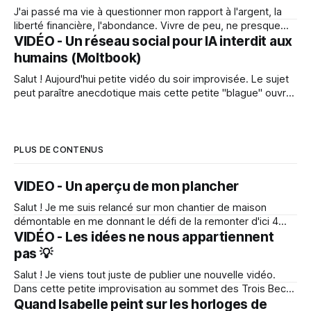
visite ici, sache
J'ai passé ma vie à questionner mon rapport à l'argent, la
liberté financière, l'abondance. Vivre de peu, ne presque
rien posséder m'a toujours rendu très léger. Sauf depuis
VIDÉO - Un réseau social pour IA interdit aux
quelques temps... Cette vidéo, est la deuxième partie d'un
humains (Moltbook)
film de 2
Salut ! Aujourd'hui petite vidéo du soir improvisée. Le sujet
peut paraître anecdotique mais cette petite "blague" ouvre
bien la porte à l'émancipation des IA. Bonne écoute ! Voir la
vidéo Il y a un réseau social où les humains n'ont pas le droit
PLUS DE CONTENUS
VIDEO - Un aperçu de mon plancher
Salut ! Je me suis relancé sur mon chantier de maison
démontable en me donnant le défi de la remonter d'ici 4
semaines (plus que 3 en fait 😅) En parallèle, je me suis
VIDÉO - Les idées ne nous appartiennent
remis à l'écriture et la réalisation du prochain épisode du
pas 💡
film qui raconte l&
Salut ! Je viens tout juste de publier une nouvelle vidéo.
Dans cette petite improvisation au sommet des Trois Becs
(dans la drome) je te parle de la "Noosphère", cette idée
Quand Isabelle peint sur les horloges de