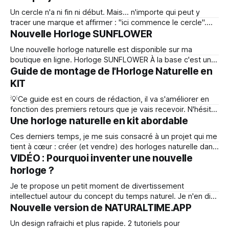
soutenu - que ce soit en achetant une horloge, en
Un cercle n'a ni fin ni début. Mais... n'importe qui peut y
partageant une vidéo ou simplement en envoyant
tracer une marque et affirmer : "ici commence le cercle".
L'année civile commence en janvier. Pourquoi pas ? Cette
Nouvelle Horloge SUNFLOWER
préférence ne semble pas avoir été inspirée par les astres.
Une nouvelle horloge naturelle est disponible sur ma
Ce sont plutôt
boutique en ligne. Horloge SUNFLOWER À la base c'est un
modèle que j'ai créé pour moi-même. Mon envie de la
Guide de montage de l'Horloge Naturelle en
réaliser est venue à la découverte d'un crop-circle qui
KIT
évoquait la fleur du soleil : le tournesol.
💡Ce guide est en cours de rédaction, il va s'améliorer en
fonction des premiers retours que je vais recevoir. N'hésite
pas à me contacter en cas de question ou de problème
Une horloge naturelle en kit abordable
(
sylvain@biquette.xyz
) Merci de m'avoir acheté une
Ces derniers temps, je me suis consacré à un projet qui me
l'Horloge Naturelle en
tient à cœur : créer (et vendre) des horloges naturelle dans
le monde physique. Cette aventure est la combinaison de
VIDÉO : Pourquoi inventer une nouvelle
deux élans : * mon désir de voir ce concept faire son
horloge ?
chemin dans la matière en provoquant au passage
Je te propose un petit moment de divertissement
quelques
intellectuel autour du concept du temps naturel. Je n'en dit
pas plus. Bonne vidéo ;-)
Nouvelle version de NATURALTIME.APP
Un design rafraichi et plus rapide. 2 tutoriels pour