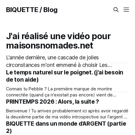
BIQUETTE / Blog
J'ai réalisé une vidéo pour
maisonsnomades.net
L'année dernière, une cascade de jolies
circonstances m'ont emmené à choisir Les
Le temps naturel sur le poignet. (j'ai besoin
ArchiFertiles comme port d'attache pour
de ton aide)
continuer mon aventure d'invention de maison
démontable. Yves et Sandra ont initié ce lieu
Connais tu Pebble ? La première marque de montre
de vie et d'expérimentation autour de l'habitat
connectée (quand ça n'existait pas encore) vient de
ressusciter. Ils font des montres très minimalistes
PRINTEMPS 2026 : Alors, la suite ?
technologiquement, ce qui fait par exemple que la batterie
Bienvenue ! Tu arrives probablement ici après avoir regardé
dure au moins deux semaines (au lieu de 1 jour sur les
la deuxième partie de ma vidéo introspective sur l'argent et
autres). C'est
l'abondance. J'espère que cette portion de mon histoire
BIQUETTE dans un monde d'ARGENT (partie
t'aura inspiré quelque chose d'utile. Si c'est ta première
2)