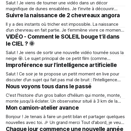
Salut ! Je viens de tourner une vidéo dans un décor
être une expérience perso toute simple m&
magnifique de dunes ensablées. Je t'invite à découvrir
cette vidéo ou j'évoque les rouages de cet étrange
Suivre la naissance de 2 chevreaux angora
changement d'heure. Sinon n'hésite pas à lire le résumé ci
Il y a des instants où tricher est impossible. La naissance
dessous, c’est plus rapide
d’un chevreau en fait partie. Je t’emmène vivre ce moment
précieux, sans montage, sans musique, sans artifice. Juste
VIDÉO - Comment le SOLEIL bouge t'il dans
la vie, telle qu’elle est, telle qu'elle arrive dans ce monde.
le CIEL ? 🌞
Chez mes parents, c’est
Salut ! Je viens de sortir une nouvelle vidéo tournée sous la
neige 🤩. Le sujet principal de ce petit film (comme
souvent) c'est le soleil. C'est fou comme parfois on croit
Improférence sur l'intelligence artificielle
connaître des choses super basiques sur le monde qui
Salut ! Ce soir je te propose un petit moment en live pour
nous entoure, et puis un jour on
discuter d'un sujet qui fait pas mal de bruit : l'Intelligence
Artificielle. On ne va pas explorer ce sujet en mode hype
Nous voyons tous dans le passé
(ça va sauver le monde) ni en mode alarmiste. Non j'ai
C'est l'histoire d'un gros ballon d'hélium qui monte, monte,
monte jusqu'à éclater. Un observateur situé à 3 km de la
scène devra attendre 9 secondes pour entendre : [BOOM]
Mon camion-atelier avance
En soi, l'explosion du ballon, est un seul et même
Bonjour ! Je tenais à faire un petit bilan et partager quelques
nouvelles avec toi. 🎉 Un grand merci Tout d'abord, je veux
remercier chaleureusement toutes celles et ceux qui m'ont
Chaque jour commence une nouvelle année