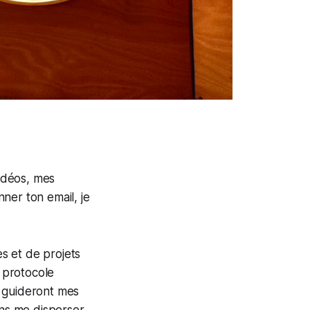
vidéos, mes
ner ton email, je
s et de projets
t protocole
i guideront mes
ins me disperser.