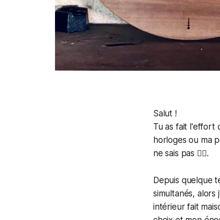
Salut !
Tu as fait l'effo
horloges ou ma pe
ne sais pas 🤷‍♂️.
Depuis quelque t
simultanés, alors j
intérieur
fait mais
choix et mon éner