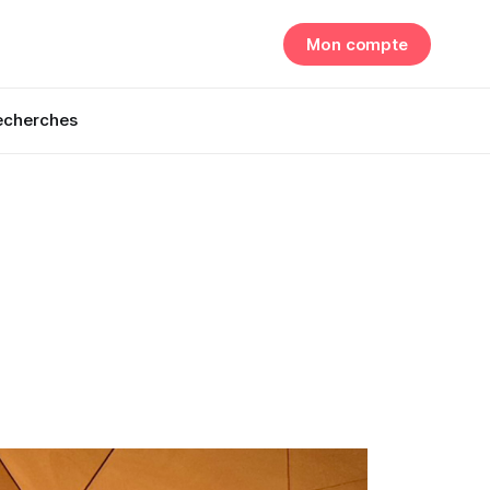
Mon compte
echerches