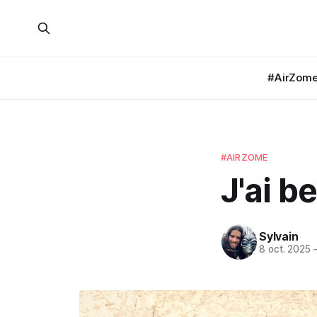
#AirZom
#AIRZOME
J'ai b
Sylvain
8 oct. 2025