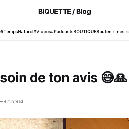
BIQUETTE / Blog
e
#TempsNaturel
#Vidéos
#Podcasts
BOUTIQUE
Soutenir mes r
esoin de ton avis 😅🙏
—
4 min read