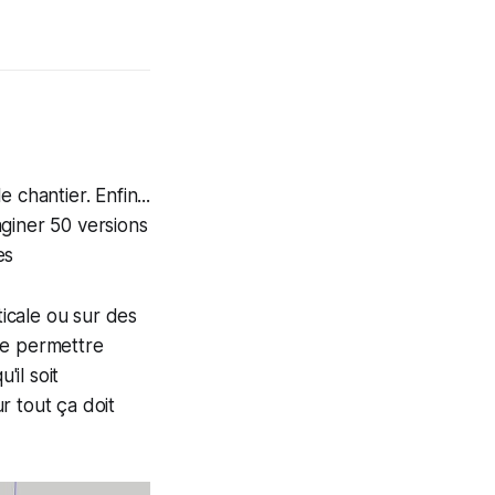
chantier. Enfin...
giner 50 versions
es
ticale ou sur des
le permettre
'il soit
r tout ça doit