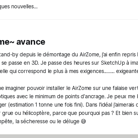
ues nouvelles...
me~ avance
and-by depuis le démontage du AirZome, j’ai enfin repris le 
ut se passe en 3D. Je passe des heures sur SketchUp à ima
elle qui correspond le plus à mes exigences......... exigeant
e imaginer pouvoir installer le AirZome sur une falaise ver
otiques avec le minimum de points d'ancrage. Je peux me 
ger (estimation 1 tonne une fois fini). Dans l'idéal j'aimerais qu
 grue ou hélicoptère, parce que pourquoi pas ? Et bien su
mpête, la sécheresse ou le déluge 😅