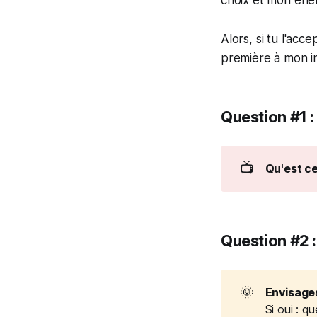
Alors, si tu l'acc
première à mon i
Question #1
📺
Qu'est ce
Question #2
🌞
Envisages
Si oui : q