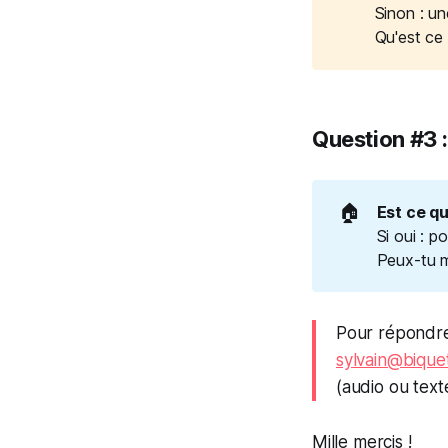
Sinon : un
Qu'est ce 
Question #3
🏠
Est ce qu
Si oui : p
Peux-tu m
Pour répondre
sylvain@bique
(audio ou text
Mille mercis !