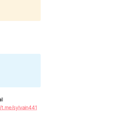
il
//t.me/sylvain441