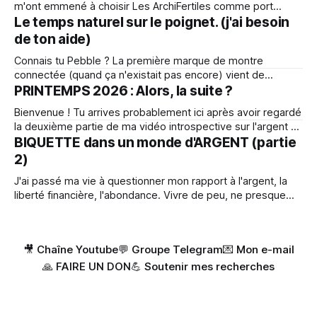
m'ont emmené à choisir Les ArchiFertiles comme port
d'attache pour continuer mon aventure d'invention de
Le temps naturel sur le poignet. (j'ai besoin
maison démontable. Yves et Sandra ont initié ce lieu de vie
de ton aide)
et d'expérimentation autour de l'habitat
Connais tu Pebble ? La première marque de montre
connectée (quand ça n'existait pas encore) vient de
ressusciter. Ils font des montres très minimalistes
PRINTEMPS 2026 : Alors, la suite ?
technologiquement, ce qui fait par exemple que la batterie
Bienvenue ! Tu arrives probablement ici après avoir regardé
dure au moins deux semaines (au lieu de 1 jour sur les
la deuxième partie de ma vidéo introspective sur l'argent et
autres). C'est
l'abondance. J'espère que cette portion de mon histoire
BIQUETTE dans un monde d'ARGENT (partie
t'aura inspiré quelque chose d'utile. Si c'est ta première
2)
visite ici, sache
J'ai passé ma vie à questionner mon rapport à l'argent, la
liberté financière, l'abondance. Vivre de peu, ne presque
rien posséder m'a toujours rendu très léger. Sauf depuis
quelques temps... Cette vidéo, est la deuxième partie d'un
film de 2
🎥 Chaîne Youtube
💬 Groupe Telegram
💌 Mon e-mail
🙏 FAIRE UN DON
💪 Soutenir mes recherches