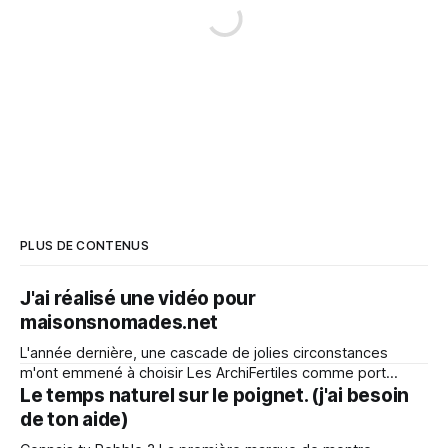
PLUS DE CONTENUS
J'ai réalisé une vidéo pour
maisonsnomades.net
L'année dernière, une cascade de jolies circonstances
m'ont emmené à choisir Les ArchiFertiles comme port
d'attache pour continuer mon aventure d'invention de
Le temps naturel sur le poignet. (j'ai besoin
maison démontable. Yves et Sandra ont initié ce lieu de vie
de ton aide)
et d'expérimentation autour de l'habitat