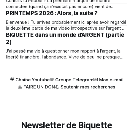
Connais tu Pebble ? La première marque de montre
connectée (quand ça n'existait pas encore) vient de
ressusciter. Ils font des montres très minimalistes
PRINTEMPS 2026 : Alors, la suite ?
technologiquement, ce qui fait par exemple que la batterie
Bienvenue ! Tu arrives probablement ici après avoir regardé
dure au moins deux semaines (au lieu de 1 jour sur les
la deuxième partie de ma vidéo introspective sur l'argent et
autres). C'est
l'abondance. J'espère que cette portion de mon histoire
BIQUETTE dans un monde d'ARGENT (partie
t'aura inspiré quelque chose d'utile. Si c'est ta première
2)
visite ici, sache
J'ai passé ma vie à questionner mon rapport à l'argent, la
liberté financière, l'abondance. Vivre de peu, ne presque
rien posséder m'a toujours rendu très léger. Sauf depuis
quelques temps... Cette vidéo, est la deuxième partie d'un
film de 2
🎥 Chaîne Youtube
💬 Groupe Telegram
💌 Mon e-mail
🙏 FAIRE UN DON
💪 Soutenir mes recherches
Newsletter de Biquette