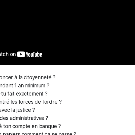
ncer à la citoyenneté ?
ndant 1 an minimum ?
u fait exactement ?
tré les forces de l’ordre ?
vec la justice ?
s administratives ?
é ton compte en banque ?
s papiers comment ça se passe ?