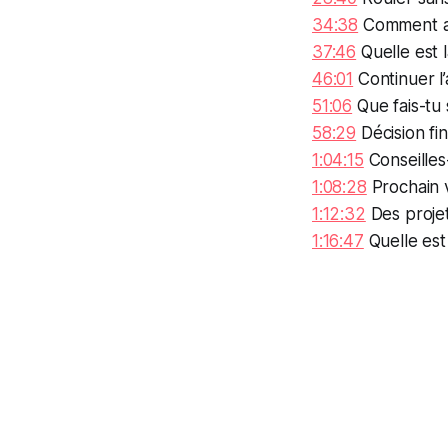
34:38
Comment as-
37:46
Quelle est 
46:01
Continuer l
51:06
Que fais-tu 
58:29
Décision fin
1:04:15
Conseilles-
1:08:28
Prochain 
1:12:32
Des projet
1:16:47
Quelle est 