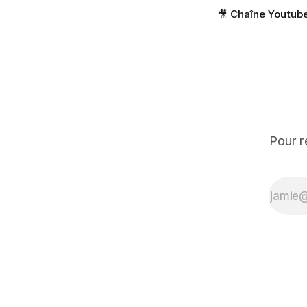
🎥 Chaîne Youtub
Pour r