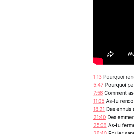
1:13
Pourquoi reno
5:47
Pourquoi pe
7:58
Comment as-t
11:05
As-tu rencon
18:21
Des ennuis a
21:40
Des emmerde
25:08
As-tu ferm
28:40
Rouler san