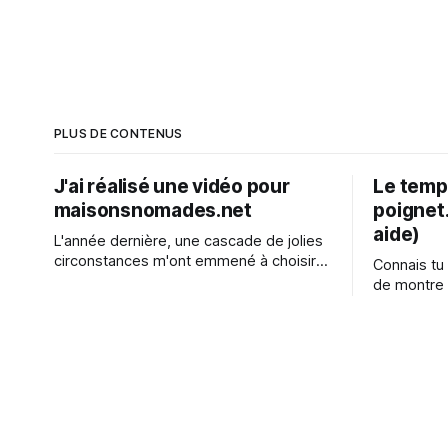
PLUS DE CONTENUS
J'ai réalisé une vidéo pour
Le temps
maisonsnomades.net
poignet.
aide)
L'année dernière, une cascade de jolies
circonstances m'ont emmené à choisir
Connais tu
Les ArchiFertiles comme port d'attache
de montre
pour continuer mon aventure d'invention
n'existait 
de maison démontable. Yves et Sandra
ressusciter
ont initié ce lieu de vie et
minimalist
d'expérimentation autour de l'habitat
fait par ex
moins deux