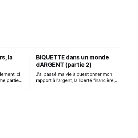
s, la
BIQUETTE dans un monde
d'ARGENT (partie 2)
J'ai passé ma vie à questionner mon
me partie
rapport à l'argent, la liberté financière,
l'argent et
l'abondance. Vivre de peu, ne presque
te portion
rien posséder m'a toujours rendu très
 quelque
léger. Sauf depuis quelques temps...
Cette vidéo, est la deuxième partie d'un
film de 2