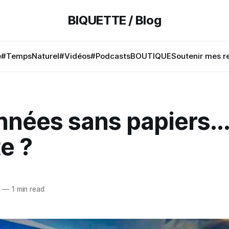
BIQUETTE / Blog
e
#TempsNaturel
#Vidéos
#Podcasts
BOUTIQUE
Soutenir mes r
nées sans papiers...
e ?
1
—
1 min read