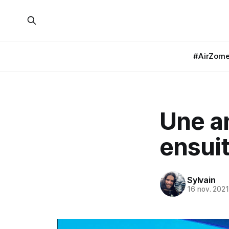
#AirZom
Une an
ensuit
Sylvain
16 nov. 202