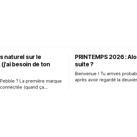
 naturel sur le
PRINTEMPS 2026 : Alor
 (j'ai besoin de ton
suite ?
Bienvenue ! Tu arrives probablement ici
après avoir regardé la deuxiè
 Pebble ? La première marque
de ma vidéo introspective sur 
 connectée (quand ça
l'abondance. J'espère que cet
pas encore) vient de
de mon histoire t'aura inspiré
. Ils font des montres très
chose d'utile. Si c'est ta première visite
es technologiquement, ce qui
ici, sache
emple que la batterie dure au
 semaines (au lieu de 1 jour
sur les autres). C'est